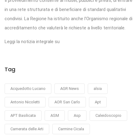
Il provvedimento consente ai musei, pubblici e privati, di entrare
in una rete strutturata e di beneficiare di standard qualitativi
condivisi. La Regione ha istituito anche l’Organismo regionale di
accreditamento che valuterà le richieste a livello territoriale.
Leggi la notizia integrale su
Tag
Acquedotto Lucano
AGR News
alsia
Antonio Nicoletti
AOR San Carlo
Apt
APT Basilicata
ASM
Asp
Caleidoscopio
Camerata delle Arti
Carmine Cicala