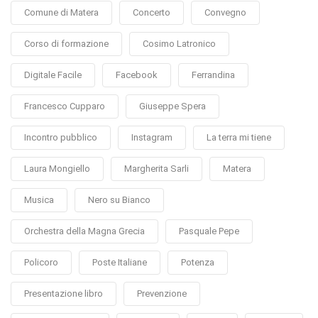
Comune di Matera
Concerto
Convegno
Corso di formazione
Cosimo Latronico
Digitale Facile
Facebook
Ferrandina
Francesco Cupparo
Giuseppe Spera
Incontro pubblico
Instagram
La terra mi tiene
Laura Mongiello
Margherita Sarli
Matera
Musica
Nero su Bianco
Orchestra della Magna Grecia
Pasquale Pepe
Policoro
Poste Italiane
Potenza
Presentazione libro
Prevenzione