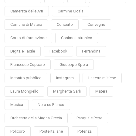
Camerata delle Arti
Carmine Cicala
Comune di Matera
Concerto
Convegno
Corso di formazione
Cosimo Latronico
Digitale Facile
Facebook
Ferrandina
Francesco Cupparo
Giuseppe Spera
Incontro pubblico
Instagram
La terra mi tiene
Laura Mongiello
Margherita Sarli
Matera
Musica
Nero su Bianco
Orchestra della Magna Grecia
Pasquale Pepe
Policoro
Poste Italiane
Potenza