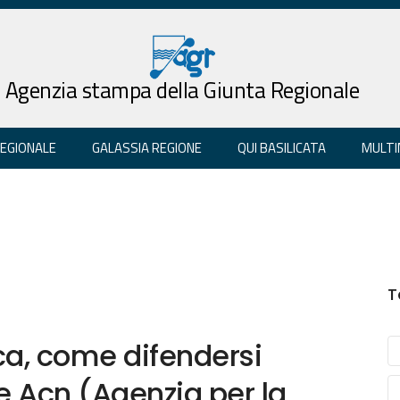
Agenzia stampa della Giunta Regionale
REGIONALE
GALASSIA REGIONE
QUI BASILICATA
MULTI
T
ca, come difendersi
 Acn (Agenzia per la