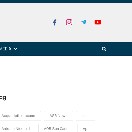
MEDIA
ag
Acquedotto Lucano
AGR News
alsia
Antonio Nicoletti
AOR San Carlo
Apt