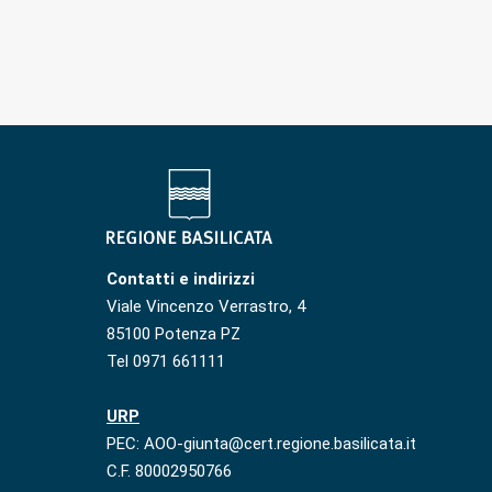
Contatti e indirizzi
Viale Vincenzo Verrastro, 4
85100 Potenza PZ
Tel 0971 661111
URP
PEC: AOO-giunta@cert.regione.basilicata.it
C.F. 80002950766