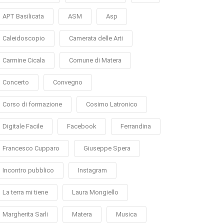
APT Basilicata
ASM
Asp
Caleidoscopio
Camerata delle Arti
Carmine Cicala
Comune di Matera
Concerto
Convegno
Corso di formazione
Cosimo Latronico
Digitale Facile
Facebook
Ferrandina
Francesco Cupparo
Giuseppe Spera
Incontro pubblico
Instagram
La terra mi tiene
Laura Mongiello
Margherita Sarli
Matera
Musica