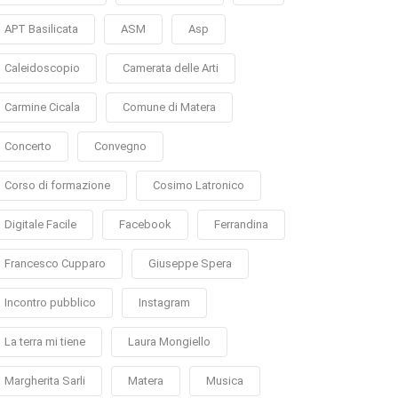
APT Basilicata
ASM
Asp
Caleidoscopio
Camerata delle Arti
Carmine Cicala
Comune di Matera
Concerto
Convegno
Corso di formazione
Cosimo Latronico
Digitale Facile
Facebook
Ferrandina
Francesco Cupparo
Giuseppe Spera
Incontro pubblico
Instagram
La terra mi tiene
Laura Mongiello
Margherita Sarli
Matera
Musica