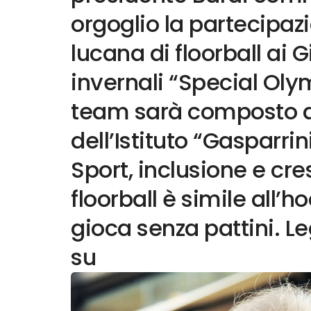
orgoglio la partecipaz
lucana di floorball ai 
invernali “Special Olym
team sarà composto d
dell’Istituto “Gasparrin
Sport, inclusione e cre
floorball è simile all’
gioca senza pattini. Le
su