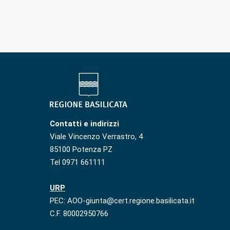
Contatti e indirizzi
Viale Vincenzo Verrastro, 4
85100 Potenza PZ
Tel 0971 661111
URP
PEC: AOO-giunta@cert.regione.basilicata.it
C.F. 80002950766