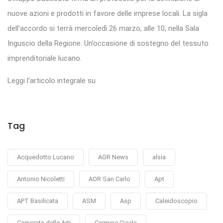
nuove azioni e prodotti in favore delle imprese locali. La sigla
dell’accordo si terrà mercoledì 26 marzo, alle 10, nella Sala
Inguscio della Regione. Un’occasione di sostegno del tessuto
imprenditoriale lucano.
Leggi l’articolo integrale su
Tag
Acquedotto Lucano
AGR News
alsia
Antonio Nicoletti
AOR San Carlo
Apt
APT Basilicata
ASM
Asp
Caleidoscopio
Camerata delle Arti
Carmine Cicala