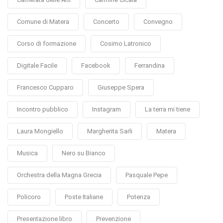
Comune di Matera
Concerto
Convegno
Corso di formazione
Cosimo Latronico
Digitale Facile
Facebook
Ferrandina
Francesco Cupparo
Giuseppe Spera
Incontro pubblico
Instagram
La terra mi tiene
Laura Mongiello
Margherita Sarli
Matera
Musica
Nero su Bianco
Orchestra della Magna Grecia
Pasquale Pepe
Policoro
Poste Italiane
Potenza
Presentazione libro
Prevenzione