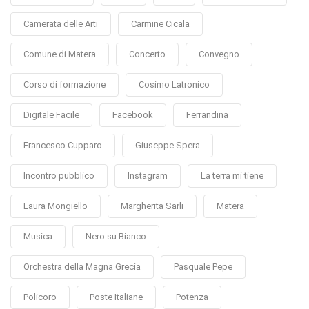
Camerata delle Arti
Carmine Cicala
Comune di Matera
Concerto
Convegno
Corso di formazione
Cosimo Latronico
Digitale Facile
Facebook
Ferrandina
Francesco Cupparo
Giuseppe Spera
Incontro pubblico
Instagram
La terra mi tiene
Laura Mongiello
Margherita Sarli
Matera
Musica
Nero su Bianco
Orchestra della Magna Grecia
Pasquale Pepe
Policoro
Poste Italiane
Potenza