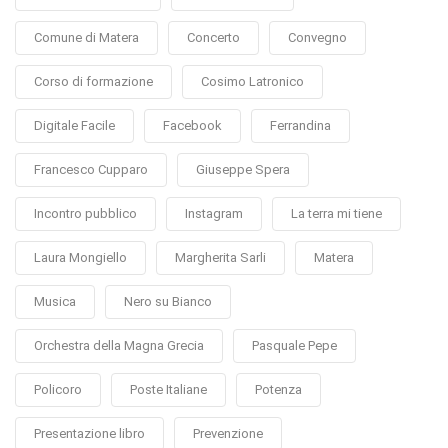
Comune di Matera
Concerto
Convegno
Corso di formazione
Cosimo Latronico
Digitale Facile
Facebook
Ferrandina
Francesco Cupparo
Giuseppe Spera
Incontro pubblico
Instagram
La terra mi tiene
Laura Mongiello
Margherita Sarli
Matera
Musica
Nero su Bianco
Orchestra della Magna Grecia
Pasquale Pepe
Policoro
Poste Italiane
Potenza
Presentazione libro
Prevenzione