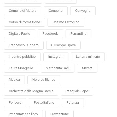
Comune di Matera
Concerto
Convegno
Corso di formazione
Cosimo Latronico
Digitale Facile
Facebook
Ferrandina
Francesco Cupparo
Giuseppe Spera
Incontro pubblico
Instagram
La terra mi tiene
Laura Mongiello
Margherita Sarli
Matera
Musica
Nero su Bianco
Orchestra della Magna Grecia
Pasquale Pepe
Policoro
Poste Italiane
Potenza
Presentazione libro
Prevenzione