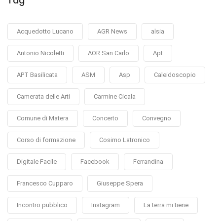
Tag
Acquedotto Lucano
AGR News
alsia
Antonio Nicoletti
AOR San Carlo
Apt
APT Basilicata
ASM
Asp
Caleidoscopio
Camerata delle Arti
Carmine Cicala
Comune di Matera
Concerto
Convegno
Corso di formazione
Cosimo Latronico
Digitale Facile
Facebook
Ferrandina
Francesco Cupparo
Giuseppe Spera
Incontro pubblico
Instagram
La terra mi tiene