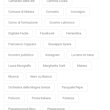
Camerata delle Arti
Carmine Cicala
Comune di Matera
Concerto
Convegno
Corso di formazione
Cosimo Latronico
Digitale Facile
Facebook
Ferrandina
Francesco Cupparo
Giuseppe Spera
Incontro pubblico
Instagram
La terra mi tiene
Laura Mongiello
Margherita Sarli
Matera
Musica
Nero su Bianco
Orchestra della Magna Grecia
Pasquale Pepe
Policoro
Poste Italiane
Potenza
Presentazione libro
Prevenzione