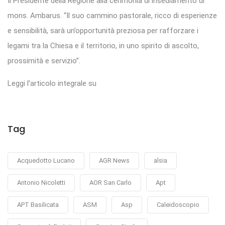
Il Presidente della Regione alla cerimonia di insediamento di
mons. Ambarus. “Il suo cammino pastorale, ricco di esperienze
e sensibilità, sarà un’opportunità preziosa per rafforzare i
legami tra la Chiesa e il territorio, in uno spirito di ascolto,
prossimità e servizio”.
Leggi l’articolo integrale su
Tag
Acquedotto Lucano
AGR News
alsia
Antonio Nicoletti
AOR San Carlo
Apt
APT Basilicata
ASM
Asp
Caleidoscopio