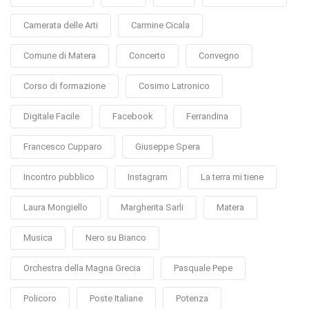
Camerata delle Arti
Carmine Cicala
Comune di Matera
Concerto
Convegno
Corso di formazione
Cosimo Latronico
Digitale Facile
Facebook
Ferrandina
Francesco Cupparo
Giuseppe Spera
Incontro pubblico
Instagram
La terra mi tiene
Laura Mongiello
Margherita Sarli
Matera
Musica
Nero su Bianco
Orchestra della Magna Grecia
Pasquale Pepe
Policoro
Poste Italiane
Potenza