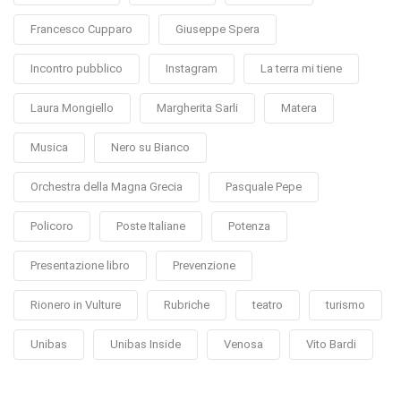
Francesco Cupparo
Giuseppe Spera
Incontro pubblico
Instagram
La terra mi tiene
Laura Mongiello
Margherita Sarli
Matera
Musica
Nero su Bianco
Orchestra della Magna Grecia
Pasquale Pepe
Policoro
Poste Italiane
Potenza
Presentazione libro
Prevenzione
Rionero in Vulture
Rubriche
teatro
turismo
Unibas
Unibas Inside
Venosa
Vito Bardi