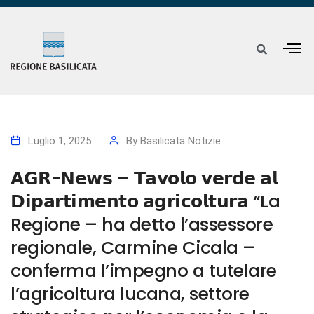
Luglio 1, 2025
By
Basilicata Notizie
𝗔𝗚𝗥-𝗡𝗲𝘄𝘀 – 𝗧𝗮𝘃𝗼𝗹𝗼 𝘃𝗲𝗿𝗱𝗲 𝗮𝗹
𝗗𝗶𝗽𝗮𝗿𝘁𝗶𝗺𝗲𝗻𝘁𝗼 𝗮𝗴𝗿𝗶𝗰𝗼𝗹𝘁𝘂𝗿𝗮 “La
Regione – ha detto l’assessore
regionale, Carmine Cicala –
conferma l’impegno a tutelare
l’agricoltura lucana, settore