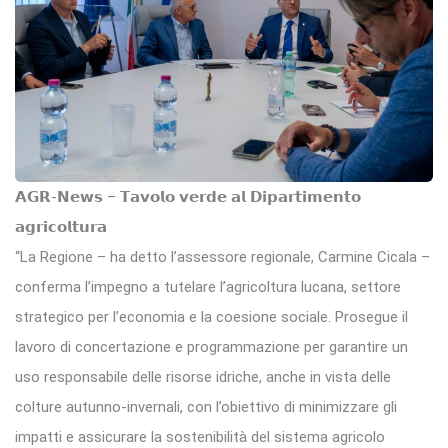
𝗔𝗚𝗥-𝗡𝗲𝘄𝘀 – 𝗧𝗮𝘃𝗼𝗹𝗼 𝘃𝗲𝗿𝗱𝗲 𝗮𝗹 𝗗𝗶𝗽𝗮𝗿𝘁𝗶𝗺𝗲𝗻𝘁𝗼
𝗮𝗴𝗿𝗶𝗰𝗼𝗹𝘁𝘂𝗿𝗮
“La Regione – ha detto l’assessore regionale, Carmine Cicala –
conferma l’impegno a tutelare l’agricoltura lucana, settore
strategico per l’economia e la coesione sociale. Prosegue il
lavoro di concertazione e programmazione per garantire un
uso responsabile delle risorse idriche, anche in vista delle
colture autunno-invernali, con l’obiettivo di minimizzare gli
impatti e assicurare la sostenibilità del sistema agricolo