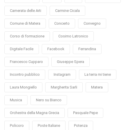
Camerata delle Arti
Carmine Cicala
Comune di Matera
Concerto
Convegno
Corso di formazione
Cosimo Latronico
Digitale Facile
Facebook
Ferrandina
Francesco Cupparo
Giuseppe Spera
Incontro pubblico
Instagram
La terra mi tiene
Laura Mongiello
Margherita Sarli
Matera
Musica
Nero su Bianco
Orchestra della Magna Grecia
Pasquale Pepe
Policoro
Poste Italiane
Potenza