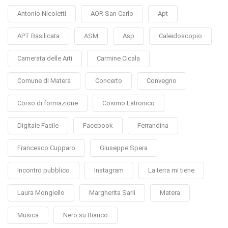
Antonio Nicoletti
AOR San Carlo
Apt
APT Basilicata
ASM
Asp
Caleidoscopio
Camerata delle Arti
Carmine Cicala
Comune di Matera
Concerto
Convegno
Corso di formazione
Cosimo Latronico
Digitale Facile
Facebook
Ferrandina
Francesco Cupparo
Giuseppe Spera
Incontro pubblico
Instagram
La terra mi tiene
Laura Mongiello
Margherita Sarli
Matera
Musica
Nero su Bianco