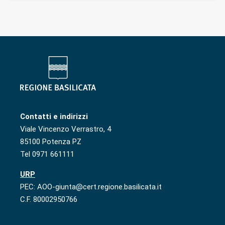
Contatti e indirizzi
Viale Vincenzo Verrastro, 4
85100 Potenza PZ
Tel 0971 661111
URP
PEC: AOO-giunta@cert.regione.basilicata.it
C.F. 80002950766