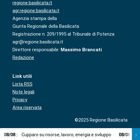
regione.basilicata.it
agr.regione.basilicata.it
Agenzia stampa della
Giunta Regionale della Basilicata
Registrazione n. 209/1995 al Tribunale di Potenza
agr@regione.basilicata.it
Direttore responsabile:
Massimo Brancati
Redazione
Link utili
Lista RSS
Note legali
Privacy
Area riservata
©2025 Regione Basilicata
08
/
08
:
Cupparo su risorse, lavoro, energia e sviluppo
08
/
08
:
L