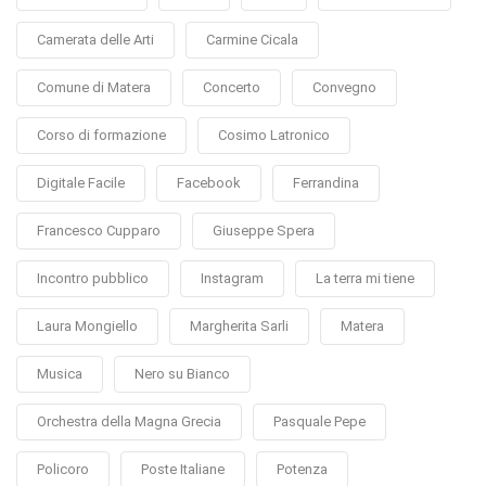
Camerata delle Arti
Carmine Cicala
Comune di Matera
Concerto
Convegno
Corso di formazione
Cosimo Latronico
Digitale Facile
Facebook
Ferrandina
Francesco Cupparo
Giuseppe Spera
Incontro pubblico
Instagram
La terra mi tiene
Laura Mongiello
Margherita Sarli
Matera
Musica
Nero su Bianco
Orchestra della Magna Grecia
Pasquale Pepe
Policoro
Poste Italiane
Potenza