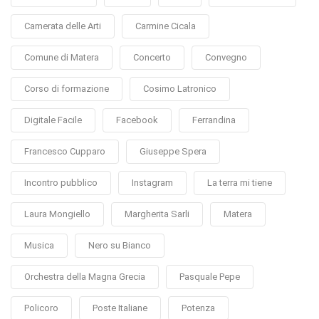
Camerata delle Arti
Carmine Cicala
Comune di Matera
Concerto
Convegno
Corso di formazione
Cosimo Latronico
Digitale Facile
Facebook
Ferrandina
Francesco Cupparo
Giuseppe Spera
Incontro pubblico
Instagram
La terra mi tiene
Laura Mongiello
Margherita Sarli
Matera
Musica
Nero su Bianco
Orchestra della Magna Grecia
Pasquale Pepe
Policoro
Poste Italiane
Potenza