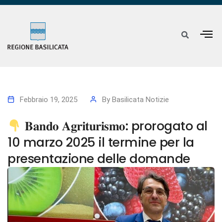
Febbraio 19, 2025
By
Basilicata Notizie
𝐁𝐚𝐧𝐝𝐨 𝐀𝐠𝐫𝐢𝐭𝐮𝐫𝐢𝐬𝐦𝐨: prorogato al
10 marzo 2025 il termine per la
presentazione delle domande