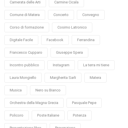
Camerata delle Arti
Carmine Cicala
Comune di Matera
Concerto
Convegno
Corso di formazione
Cosimo Latronico
Digitale Facile
Facebook
Ferrandina
Francesco Cupparo
Giuseppe Spera
Incontro pubblico
Instagram
La terra mi tiene
Laura Mongiello
Margherita Sarli
Matera
Musica
Nero su Bianco
Orchestra della Magna Grecia
Pasquale Pepe
Policoro
Poste Italiane
Potenza
Presentazione libro
Prevenzione