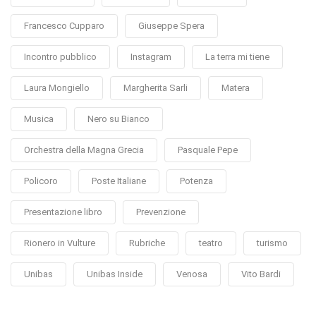
Francesco Cupparo
Giuseppe Spera
Incontro pubblico
Instagram
La terra mi tiene
Laura Mongiello
Margherita Sarli
Matera
Musica
Nero su Bianco
Orchestra della Magna Grecia
Pasquale Pepe
Policoro
Poste Italiane
Potenza
Presentazione libro
Prevenzione
Rionero in Vulture
Rubriche
teatro
turismo
Unibas
Unibas Inside
Venosa
Vito Bardi