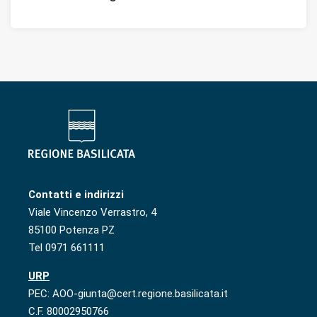
Contatti e indirizzi
Viale Vincenzo Verrastro, 4
85100 Potenza PZ
Tel 0971 661111
URP
PEC: AOO-giunta@cert.regione.basilicata.it
C.F. 80002950766