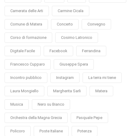
Camerata delle Arti
Carmine Cicala
Comune di Matera
Concerto
Convegno
Corso di formazione
Cosimo Latronico
Digitale Facile
Facebook
Ferrandina
Francesco Cupparo
Giuseppe Spera
Incontro pubblico
Instagram
La terra mi tiene
Laura Mongiello
Margherita Sarli
Matera
Musica
Nero su Bianco
Orchestra della Magna Grecia
Pasquale Pepe
Policoro
Poste Italiane
Potenza