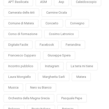
APT Basilicata
ASM
Asp
Caleidoscopio
Camerata delle Arti
Carmine Cicala
Comune di Matera
Concerto
Convegno
Corso di formazione
Cosimo Latronico
Digitale Facile
Facebook
Ferrandina
Francesco Cupparo
Giuseppe Spera
Incontro pubblico
Instagram
La terra mi tiene
Laura Mongiello
Margherita Sarli
Matera
Musica
Nero su Bianco
Orchestra della Magna Grecia
Pasquale Pepe
Policoro
Poste Italiane
Potenza