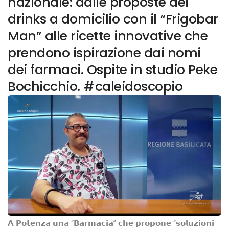
nazionale: dalle proposte dei
drinks a domicilio con il “Frigobar
Man” alle ricette innovative che
prendono ispirazione dai nomi
dei farmaci. Ospite in studio Peke
Bochicchio. #caleidoscopio
𝗔 𝗣𝗼𝘁𝗲𝗻𝘇𝗮 𝘂𝗻𝗮 “𝗕𝗮𝗿𝗺𝗮𝗰𝗶𝗮” 𝗰𝗵𝗲 𝗽𝗿𝗼𝗽𝗼𝗻𝗲 “𝘀𝗼𝗹𝘂𝘇𝗶𝗼𝗻𝗶