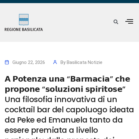
Giugno 22, 2026
By
Basilicata Notizie
𝗔 𝗣𝗼𝘁𝗲𝗻𝘇𝗮 𝘂𝗻𝗮 “𝗕𝗮𝗿𝗺𝗮𝗰𝗶𝗮” 𝗰𝗵𝗲
𝗽𝗿𝗼𝗽𝗼𝗻𝗲 “𝘀𝗼𝗹𝘂𝘇𝗶𝗼𝗻𝗶 𝘀𝗽𝗶𝗿𝗶𝘁𝗼𝘀𝗲”
Una filosofia innovativa di un
cocktail bar del capoluogo ideata
da Peke ed Emanuela tanto da
essere premiata a livello