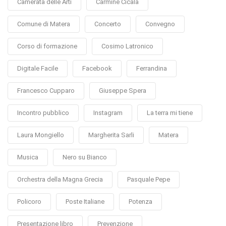
Camerata delle Arti
Carmine Cicala
Comune di Matera
Concerto
Convegno
Corso di formazione
Cosimo Latronico
Digitale Facile
Facebook
Ferrandina
Francesco Cupparo
Giuseppe Spera
Incontro pubblico
Instagram
La terra mi tiene
Laura Mongiello
Margherita Sarli
Matera
Musica
Nero su Bianco
Orchestra della Magna Grecia
Pasquale Pepe
Policoro
Poste Italiane
Potenza
Presentazione libro
Prevenzione