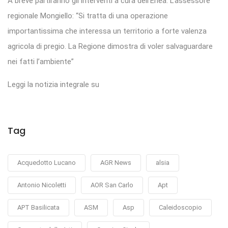
A breve partiranno gli interventi a cura dell’Enea. L’assessore
regionale Mongiello: “Si tratta di una operazione
importantissima che interessa un territorio a forte valenza
agricola di pregio. La Regione dimostra di voler salvaguardare
nei fatti l’ambiente”
Leggi la notizia integrale su
Tag
Acquedotto Lucano
AGR News
alsia
Antonio Nicoletti
AOR San Carlo
Apt
APT Basilicata
ASM
Asp
Caleidoscopio