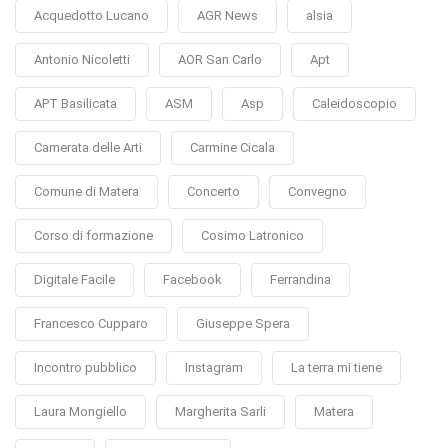
Acquedotto Lucano
AGR News
alsia
Antonio Nicoletti
AOR San Carlo
Apt
APT Basilicata
ASM
Asp
Caleidoscopio
Camerata delle Arti
Carmine Cicala
Comune di Matera
Concerto
Convegno
Corso di formazione
Cosimo Latronico
Digitale Facile
Facebook
Ferrandina
Francesco Cupparo
Giuseppe Spera
Incontro pubblico
Instagram
La terra mi tiene
Laura Mongiello
Margherita Sarli
Matera