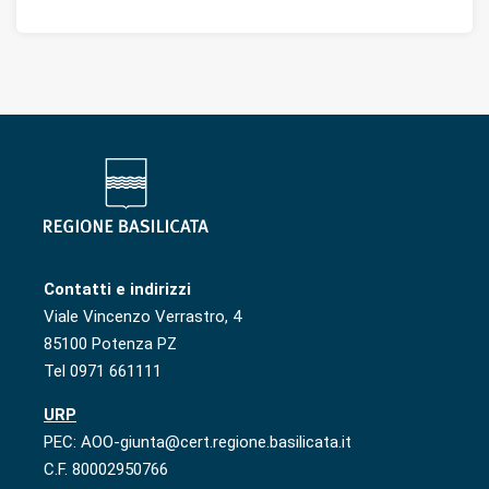
Contatti e indirizzi
Viale Vincenzo Verrastro, 4
85100 Potenza PZ
Tel 0971 661111
URP
PEC: AOO-giunta@cert.regione.basilicata.it
C.F. 80002950766