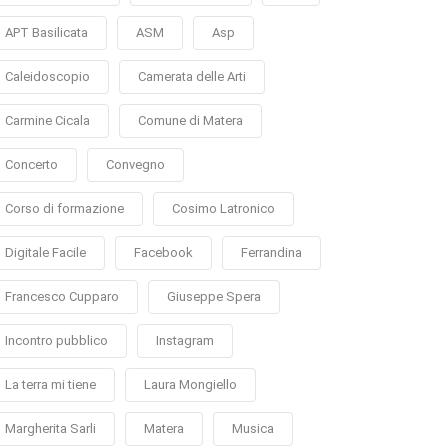
APT Basilicata
ASM
Asp
Caleidoscopio
Camerata delle Arti
Carmine Cicala
Comune di Matera
Concerto
Convegno
Corso di formazione
Cosimo Latronico
Digitale Facile
Facebook
Ferrandina
Francesco Cupparo
Giuseppe Spera
Incontro pubblico
Instagram
La terra mi tiene
Laura Mongiello
Margherita Sarli
Matera
Musica