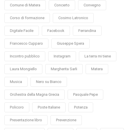
Comune di Matera
Concerto
Convegno
Corso di formazione
Cosimo Latronico
Digitale Facile
Facebook
Ferrandina
Francesco Cupparo
Giuseppe Spera
Incontro pubblico
Instagram
La terra mi tiene
Laura Mongiello
Margherita Sarli
Matera
Musica
Nero su Bianco
Orchestra della Magna Grecia
Pasquale Pepe
Policoro
Poste Italiane
Potenza
Presentazione libro
Prevenzione