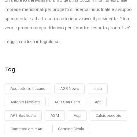
Un decreto del Ministro Urso destina 505,8 milioni di euro alle
imprese meridionali per progetti di ricerca industriale e sviluppo
sperimentale ad alto contenuto innovativo. Il presidente: “Una
vera e propria rampa di lancio per il nostro tessuto produttivo”.
Leggi la notizia integrale su
Tag
Acquedotto Lucano
AGR News
alsia
Antonio Nicoletti
AOR San Carlo
Apt
APT Basilicata
ASM
Asp
Caleidoscopio
Camerata delle Arti
Carmine Cicala