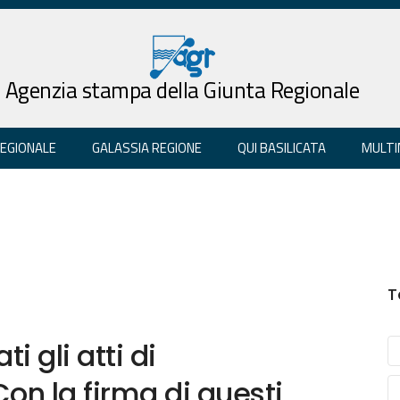
Agenzia stampa della Giunta Regionale
REGIONALE
GALASSIA REGIONE
QUI BASILICATA
MULTI
T
i gli atti di
on la firma di questi