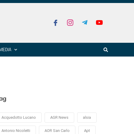
MEDIA
ag
Acquedotto Lucano
AGR News
alsia
Antonio Nicoletti
AOR San Carlo
Apt