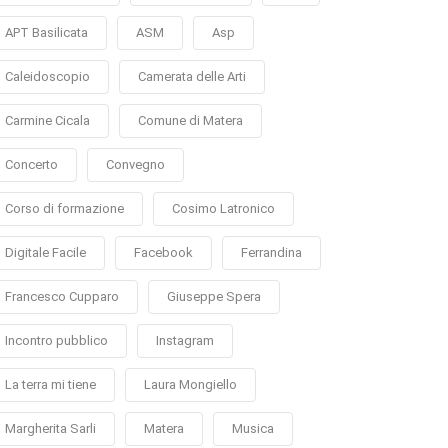
APT Basilicata
ASM
Asp
Caleidoscopio
Camerata delle Arti
Carmine Cicala
Comune di Matera
Concerto
Convegno
Corso di formazione
Cosimo Latronico
Digitale Facile
Facebook
Ferrandina
Francesco Cupparo
Giuseppe Spera
Incontro pubblico
Instagram
La terra mi tiene
Laura Mongiello
Margherita Sarli
Matera
Musica