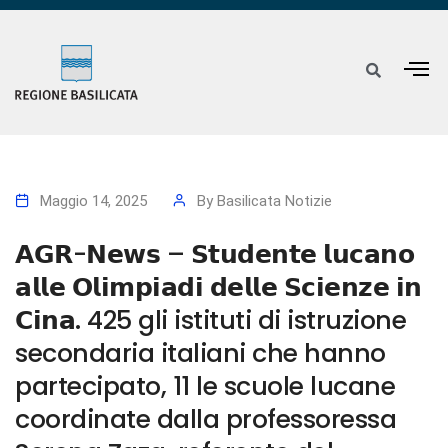
Maggio 14, 2025
By
Basilicata Notizie
𝗔𝗚𝗥-𝗡𝗲𝘄𝘀 – 𝗦𝘁𝘂𝗱𝗲𝗻𝘁𝗲 𝗹𝘂𝗰𝗮𝗻𝗼
𝗮𝗹𝗹𝗲 𝗢𝗹𝗶𝗺𝗽𝗶𝗮𝗱𝗶 𝗱𝗲𝗹𝗹𝗲 𝗦𝗰𝗶𝗲𝗻𝘇𝗲 𝗶𝗻
𝗖𝗶𝗻𝗮. 425 gli istituti di istruzione
secondaria italiani che hanno
partecipato, 11 le scuole lucane
coordinate dalla professoressa