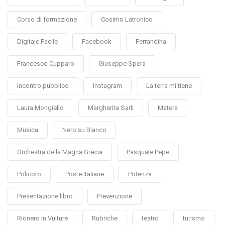
Corso di formazione
Cosimo Latronico
Digitale Facile
Facebook
Ferrandina
Francesco Cupparo
Giuseppe Spera
Incontro pubblico
Instagram
La terra mi tiene
Laura Mongiello
Margherita Sarli
Matera
Musica
Nero su Bianco
Orchestra della Magna Grecia
Pasquale Pepe
Policoro
Poste Italiane
Potenza
Presentazione libro
Prevenzione
Rionero in Vulture
Rubriche
teatro
turismo