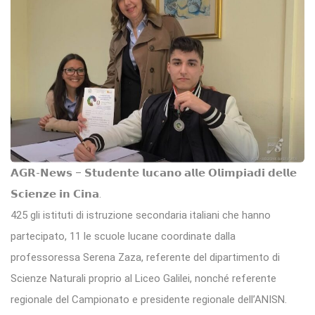
𝗔𝗚𝗥-𝗡𝗲𝘄𝘀 – 𝗦𝘁𝘂𝗱𝗲𝗻𝘁𝗲 𝗹𝘂𝗰𝗮𝗻𝗼 𝗮𝗹𝗹𝗲 𝗢𝗹𝗶𝗺𝗽𝗶𝗮𝗱𝗶 𝗱𝗲𝗹𝗹𝗲
𝗦𝗰𝗶𝗲𝗻𝘇𝗲 𝗶𝗻 𝗖𝗶𝗻𝗮.
425 gli istituti di istruzione secondaria italiani che hanno
partecipato, 11 le scuole lucane coordinate dalla
professoressa Serena Zaza, referente del dipartimento di
Scienze Naturali proprio al Liceo Galilei, nonché referente
regionale del Campionato e presidente regionale dell’ANISN.