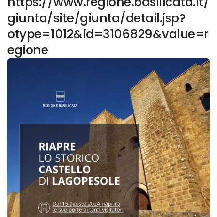
https://www.regione.basilicata.it/
giunta/site/giunta/detail.jsp?
otype=1012&id=3106829&value=r
egione