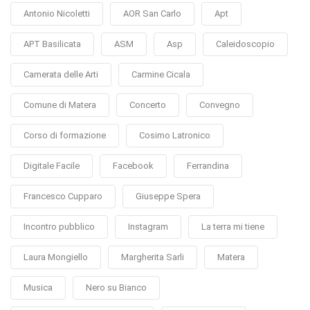
Antonio Nicoletti
AOR San Carlo
Apt
APT Basilicata
ASM
Asp
Caleidoscopio
Camerata delle Arti
Carmine Cicala
Comune di Matera
Concerto
Convegno
Corso di formazione
Cosimo Latronico
Digitale Facile
Facebook
Ferrandina
Francesco Cupparo
Giuseppe Spera
Incontro pubblico
Instagram
La terra mi tiene
Laura Mongiello
Margherita Sarli
Matera
Musica
Nero su Bianco