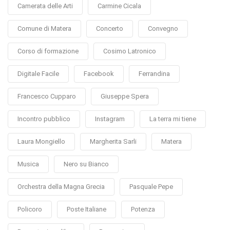
Camerata delle Arti
Carmine Cicala
Comune di Matera
Concerto
Convegno
Corso di formazione
Cosimo Latronico
Digitale Facile
Facebook
Ferrandina
Francesco Cupparo
Giuseppe Spera
Incontro pubblico
Instagram
La terra mi tiene
Laura Mongiello
Margherita Sarli
Matera
Musica
Nero su Bianco
Orchestra della Magna Grecia
Pasquale Pepe
Policoro
Poste Italiane
Potenza