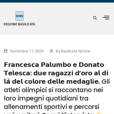
Settembre 17, 2024
By
Basilicata Notizie
𝗙𝗿𝗮𝗻𝗰𝗲𝘀𝗰𝗮 𝗣𝗮𝗹𝘂𝗺𝗯𝗼 𝗲 𝗗𝗼𝗻𝗮𝘁𝗼
𝗧𝗲𝗹𝗲𝘀𝗰𝗮: 𝗱𝘂𝗲 𝗿𝗮𝗴𝗮𝘇𝘇𝗶 𝗱’𝗼𝗿𝗼 𝗮𝗹 𝗱𝗶
𝗹𝗮̀ 𝗱𝗲𝗹 𝗰𝗼𝗹𝗼𝗿𝗲 𝗱𝗲𝗹𝗹𝗲 𝗺𝗲𝗱𝗮𝗴𝗹𝗶𝗲. Gli
atleti olimpici si raccontano nei
loro impegni quotidiani tra
allenamenti sportivi e percorsi