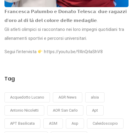
𝗙𝗿𝗮𝗻𝗰𝗲𝘀𝗰𝗮 𝗣𝗮𝗹𝘂𝗺𝗯𝗼 𝗲 𝗗𝗼𝗻𝗮𝘁𝗼 𝗧𝗲𝗹𝗲𝘀𝗰𝗮: 𝗱𝘂𝗲 𝗿𝗮𝗴𝗮𝘇𝘇𝗶
𝗱’𝗼𝗿𝗼 𝗮𝗹 𝗱𝗶 𝗹𝗮̀ 𝗱𝗲𝗹 𝗰𝗼𝗹𝗼𝗿𝗲 𝗱𝗲𝗹𝗹𝗲 𝗺𝗲𝗱𝗮𝗴𝗹𝗶𝗲.
Gli atleti olimpici si raccontano nei loro impegni quotidiani tra
allenamenti sportivi e percorsi universitari.
Segui l’intervista
https://youtu.be/9XnQrlaShV8
Tag
Acquedotto Lucano
AGR News
alsia
Antonio Nicoletti
AOR San Carlo
Apt
APT Basilicata
ASM
Asp
Caleidoscopio