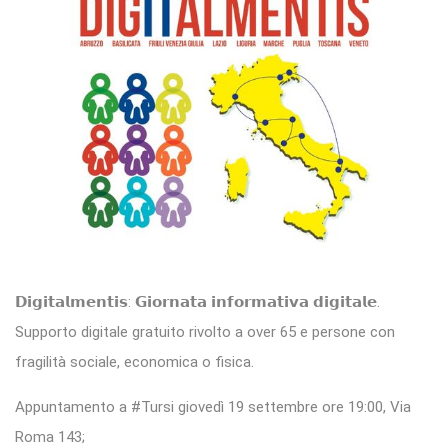
𝗗𝗶𝗴𝗶𝘁𝗮𝗹𝗺𝗲𝗻𝘁𝗶𝘀: 𝗚𝗶𝗼𝗿𝗻𝗮𝘁𝗮 𝗶𝗻𝗳𝗼𝗿𝗺𝗮𝘁𝗶𝘃𝗮 𝗱𝗶𝗴𝗶𝘁𝗮𝗹𝗲.
Supporto digitale gratuito rivolto a over 65 e persone con
fragilità sociale, economica o fisica.
Appuntamento a #Tursi giovedì 19 settembre ore 19:00, Via
Roma 143;