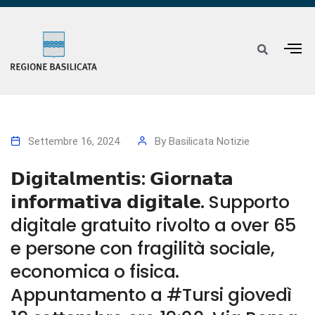
Settembre 16, 2024
By
Basilicata Notizie
𝗗𝗶𝗴𝗶𝘁𝗮𝗹𝗺𝗲𝗻𝘁𝗶𝘀: 𝗚𝗶𝗼𝗿𝗻𝗮𝘁𝗮
𝗶𝗻𝗳𝗼𝗿𝗺𝗮𝘁𝗶𝘃𝗮 𝗱𝗶𝗴𝗶𝘁𝗮𝗹𝗲. Supporto
digitale gratuito rivolto a over 65
e persone con fragilità sociale,
economica o fisica.
Appuntamento a #Tursi giovedì