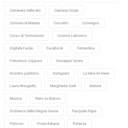
Camerata delle Arti
Carmine Cicala
Comune di Matera
Concerto
Convegno
Corso di formazione
Cosimo Latronico
Digitale Facile
Facebook
Ferrandina
Francesco Cupparo
Giuseppe Spera
Incontro pubblico
Instagram
La terra mi tiene
Laura Mongiello
Margherita Sarli
Matera
Musica
Nero su Bianco
Orchestra della Magna Grecia
Pasquale Pepe
Policoro
Poste Italiane
Potenza