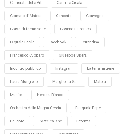
Camerata delle Arti
Carmine Cicala
Comune di Matera
Concerto
Convegno
Corso di formazione
Cosimo Latronico
Digitale Facile
Facebook
Ferrandina
Francesco Cupparo
Giuseppe Spera
Incontro pubblico
Instagram
La terra mi tiene
Laura Mongiello
Margherita Sarli
Matera
Musica
Nero su Bianco
Orchestra della Magna Grecia
Pasquale Pepe
Policoro
Poste Italiane
Potenza