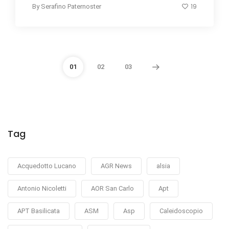
19
By
Serafino Paternoster
01
02
03
Tag
Acquedotto Lucano
AGR News
alsia
Antonio Nicoletti
AOR San Carlo
Apt
APT Basilicata
ASM
Asp
Caleidoscopio