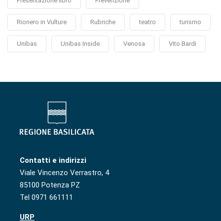
Presentazione libro
Prevenzione
Rionero in Vulture
Rubriche
teatro
turismo
Unibas
Unibas Inside
Venosa
Vito Bardi
Contatti e indirizzi
Viale Vincenzo Verrastro, 4
85100 Potenza PZ
Tel 0971 661111
URP