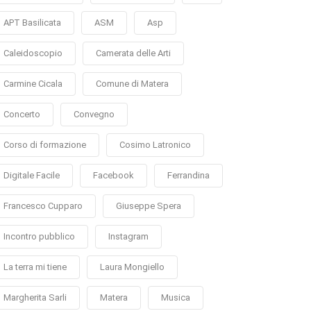
APT Basilicata
ASM
Asp
Caleidoscopio
Camerata delle Arti
Carmine Cicala
Comune di Matera
Concerto
Convegno
Corso di formazione
Cosimo Latronico
Digitale Facile
Facebook
Ferrandina
Francesco Cupparo
Giuseppe Spera
Incontro pubblico
Instagram
La terra mi tiene
Laura Mongiello
Margherita Sarli
Matera
Musica