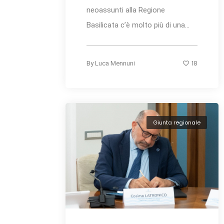
neoassunti alla Regione
Basilicata c’è molto più di una...
18
By
Luca Mennuni
Giunta regionale