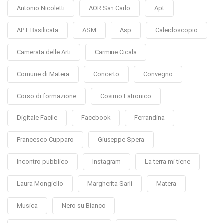
Antonio Nicoletti
AOR San Carlo
Apt
APT Basilicata
ASM
Asp
Caleidoscopio
Camerata delle Arti
Carmine Cicala
Comune di Matera
Concerto
Convegno
Corso di formazione
Cosimo Latronico
Digitale Facile
Facebook
Ferrandina
Francesco Cupparo
Giuseppe Spera
Incontro pubblico
Instagram
La terra mi tiene
Laura Mongiello
Margherita Sarli
Matera
Musica
Nero su Bianco