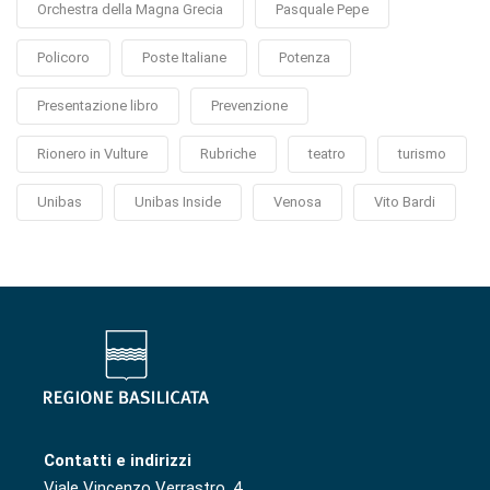
Orchestra della Magna Grecia
Pasquale Pepe
Policoro
Poste Italiane
Potenza
Presentazione libro
Prevenzione
Rionero in Vulture
Rubriche
teatro
turismo
Unibas
Unibas Inside
Venosa
Vito Bardi
Contatti e indirizzi
Viale Vincenzo Verrastro, 4