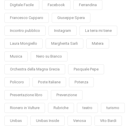
Digitale Facile
Facebook
Ferrandina
Francesco Cupparo
Giuseppe Spera
Incontro pubblico
Instagram
La terra mi tiene
Laura Mongiello
Margherita Sarli
Matera
Musica
Nero su Bianco
Orchestra della Magna Grecia
Pasquale Pepe
Policoro
Poste Italiane
Potenza
Presentazione libro
Prevenzione
Rionero in Vulture
Rubriche
teatro
turismo
Unibas
Unibas Inside
Venosa
Vito Bardi