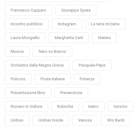
Francesco Cupparo
Giuseppe Spera
Incontro pubblico
Instagram
La terra mi tiene
Laura Mongiello
Margherita Sarli
Matera
Musica
Nero su Bianco
Orchestra della Magna Grecia
Pasquale Pepe
Policoro
Poste Italiane
Potenza
Presentazione libro
Prevenzione
Rionero in Vulture
Rubriche
teatro
turismo
Unibas
Unibas Inside
Venosa
Vito Bardi