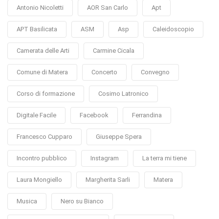
Antonio Nicoletti
AOR San Carlo
Apt
APT Basilicata
ASM
Asp
Caleidoscopio
Camerata delle Arti
Carmine Cicala
Comune di Matera
Concerto
Convegno
Corso di formazione
Cosimo Latronico
Digitale Facile
Facebook
Ferrandina
Francesco Cupparo
Giuseppe Spera
Incontro pubblico
Instagram
La terra mi tiene
Laura Mongiello
Margherita Sarli
Matera
Musica
Nero su Bianco