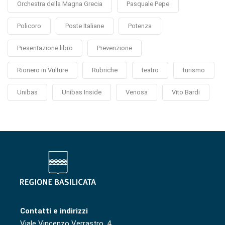
Orchestra della Magna Grecia
Pasquale Pepe
Policoro
Poste Italiane
Potenza
Presentazione libro
Prevenzione
Rionero in Vulture
Rubriche
teatro
turismo
Unibas
Unibas Inside
Venosa
Vito Bardi
Contatti e indirizzi
Viale Vincenzo Verrastro, 4