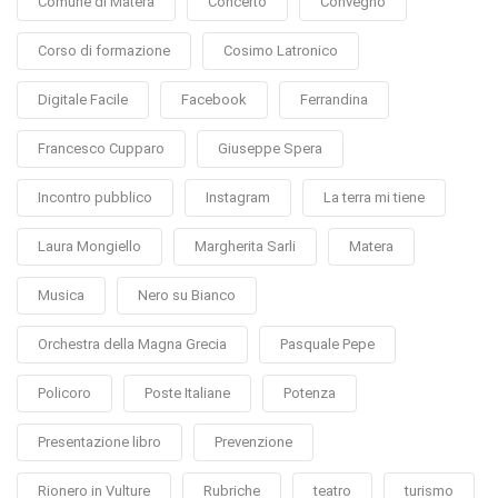
Comune di Matera
Concerto
Convegno
Corso di formazione
Cosimo Latronico
Digitale Facile
Facebook
Ferrandina
Francesco Cupparo
Giuseppe Spera
Incontro pubblico
Instagram
La terra mi tiene
Laura Mongiello
Margherita Sarli
Matera
Musica
Nero su Bianco
Orchestra della Magna Grecia
Pasquale Pepe
Policoro
Poste Italiane
Potenza
Presentazione libro
Prevenzione
Rionero in Vulture
Rubriche
teatro
turismo