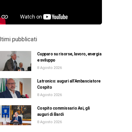
ltimi pubblicati
Cupparo su risorse, lavoro, energia
e sviluppo
8 Agosto 2026
Latronico: auguri all’Ambasciatore
Cospito
8 Agosto 2026
Cospito commissario Asi, gli
auguri di Bardi
8 Agosto 2026