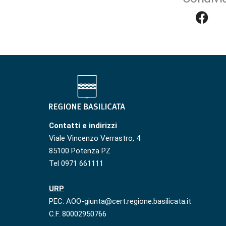
Contatti e indirizzi
Viale Vincenzo Verrastro, 4
85100 Potenza PZ
Tel 0971 661111
URP
PEC: AOO-giunta@cert.regione.basilicata.it
C.F. 80002950766