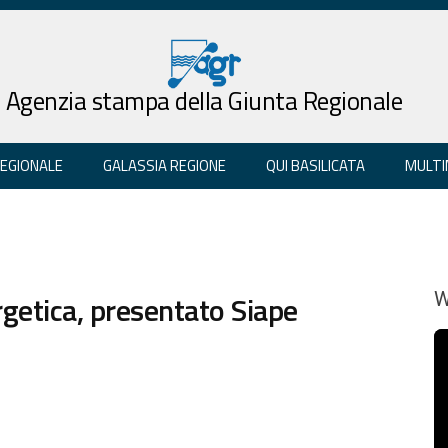
Agenzia stampa della Giunta Regionale
REGIONALE
GALASSIA REGIONE
QUI BASILICATA
MULTI
rgetica, presentato Siape
W