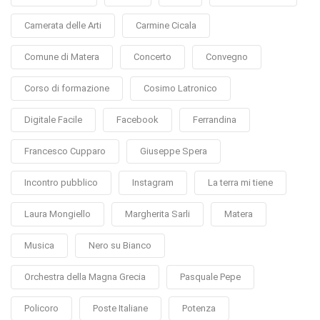
Camerata delle Arti
Carmine Cicala
Comune di Matera
Concerto
Convegno
Corso di formazione
Cosimo Latronico
Digitale Facile
Facebook
Ferrandina
Francesco Cupparo
Giuseppe Spera
Incontro pubblico
Instagram
La terra mi tiene
Laura Mongiello
Margherita Sarli
Matera
Musica
Nero su Bianco
Orchestra della Magna Grecia
Pasquale Pepe
Policoro
Poste Italiane
Potenza