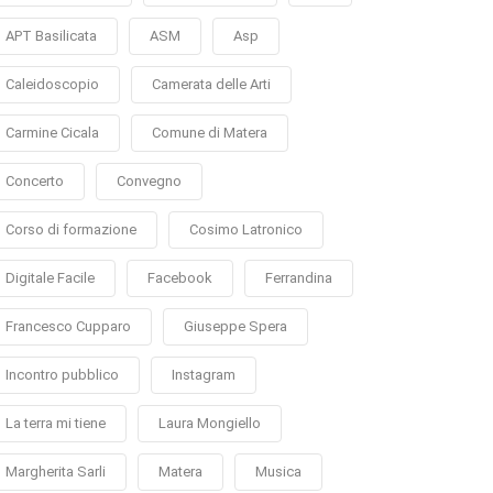
APT Basilicata
ASM
Asp
Caleidoscopio
Camerata delle Arti
Carmine Cicala
Comune di Matera
Concerto
Convegno
Corso di formazione
Cosimo Latronico
Digitale Facile
Facebook
Ferrandina
Francesco Cupparo
Giuseppe Spera
Incontro pubblico
Instagram
La terra mi tiene
Laura Mongiello
Margherita Sarli
Matera
Musica