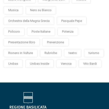
Musica
Nero su Bianco
Orchestra della Magna Grecia
Pasquale Pepe
Policoro
Poste Italiane
Potenza
Presentazione libro
Prevenzione
Rionero in Vulture
Rubriche
teatro
turismo
Unibas
Unibas Inside
Venosa
Vito Bardi