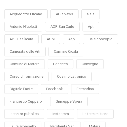
Acquedotto Lucano
AGR News
alsia
Antonio Nicoletti
AOR San Carlo
Apt
APT Basilicata
ASM
Asp
Caleidoscopio
Camerata delle Arti
Carmine Cicala
Comune di Matera
Concerto
Convegno
Corso di formazione
Cosimo Latronico
Digitale Facile
Facebook
Ferrandina
Francesco Cupparo
Giuseppe Spera
Incontro pubblico
Instagram
La terra mi tiene
Laura Mongiello
Margherita Sarli
Matera