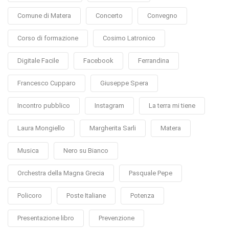
Comune di Matera
Concerto
Convegno
Corso di formazione
Cosimo Latronico
Digitale Facile
Facebook
Ferrandina
Francesco Cupparo
Giuseppe Spera
Incontro pubblico
Instagram
La terra mi tiene
Laura Mongiello
Margherita Sarli
Matera
Musica
Nero su Bianco
Orchestra della Magna Grecia
Pasquale Pepe
Policoro
Poste Italiane
Potenza
Presentazione libro
Prevenzione