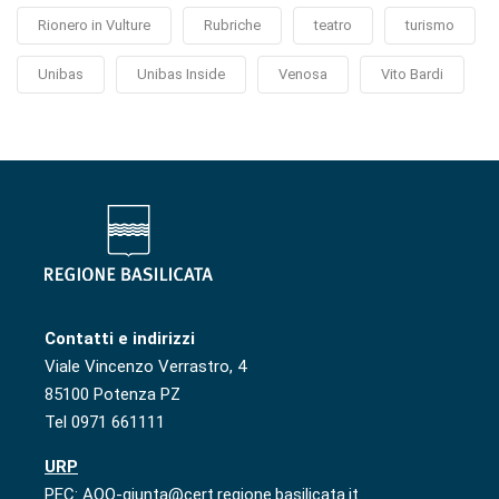
Rionero in Vulture
Rubriche
teatro
turismo
Unibas
Unibas Inside
Venosa
Vito Bardi
Contatti e indirizzi
Viale Vincenzo Verrastro, 4
85100 Potenza PZ
Tel 0971 661111
URP
PEC: AOO-giunta@cert.regione.basilicata.it