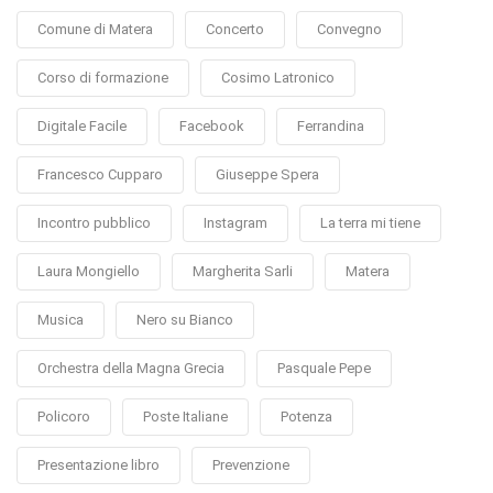
Comune di Matera
Concerto
Convegno
Corso di formazione
Cosimo Latronico
Digitale Facile
Facebook
Ferrandina
Francesco Cupparo
Giuseppe Spera
Incontro pubblico
Instagram
La terra mi tiene
Laura Mongiello
Margherita Sarli
Matera
Musica
Nero su Bianco
Orchestra della Magna Grecia
Pasquale Pepe
Policoro
Poste Italiane
Potenza
Presentazione libro
Prevenzione