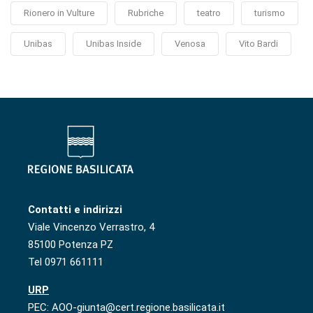
Rionero in Vulture
Rubriche
teatro
turismo
Unibas
Unibas Inside
Venosa
Vito Bardi
Contatti e indirizzi
Viale Vincenzo Verrastro, 4
85100 Potenza PZ
Tel 0971 661111
URP
PEC: AOO-giunta@cert.regione.basilicata.it