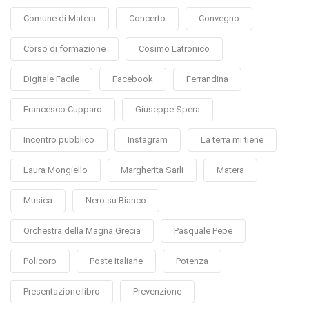
Comune di Matera
Concerto
Convegno
Corso di formazione
Cosimo Latronico
Digitale Facile
Facebook
Ferrandina
Francesco Cupparo
Giuseppe Spera
Incontro pubblico
Instagram
La terra mi tiene
Laura Mongiello
Margherita Sarli
Matera
Musica
Nero su Bianco
Orchestra della Magna Grecia
Pasquale Pepe
Policoro
Poste Italiane
Potenza
Presentazione libro
Prevenzione