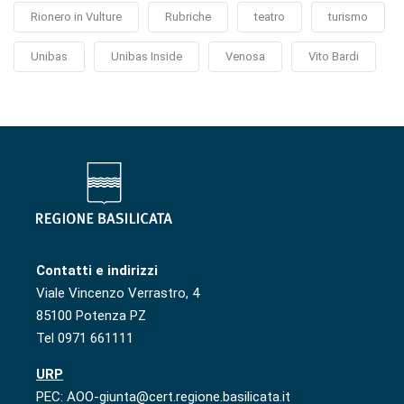
Rionero in Vulture
Rubriche
teatro
turismo
Unibas
Unibas Inside
Venosa
Vito Bardi
Contatti e indirizzi
Viale Vincenzo Verrastro, 4
85100 Potenza PZ
Tel 0971 661111
URP
PEC: AOO-giunta@cert.regione.basilicata.it