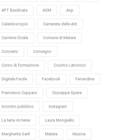
APT Basilicata
ASM
Asp
Caleidoscopio
Camerata delle Arti
Carmine Cicala
Comune di Matera
Concerto
Convegno
Corso di formazione
Cosimo Latronico
Digitale Facile
Facebook
Ferrandina
Francesco Cupparo
Giuseppe Spera
Incontro pubblico
Instagram
La terra mi tiene
Laura Mongiello
Margherita Sarli
Matera
Musica