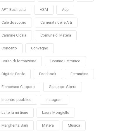
APT Basilicata
ASM
Asp
Caleidoscopio
Camerata delle Arti
Carmine Cicala
Comune di Matera
Concerto
Convegno
Corso di formazione
Cosimo Latronico
Digitale Facile
Facebook
Ferrandina
Francesco Cupparo
Giuseppe Spera
Incontro pubblico
Instagram
La terra mi tiene
Laura Mongiello
Margherita Sarli
Matera
Musica