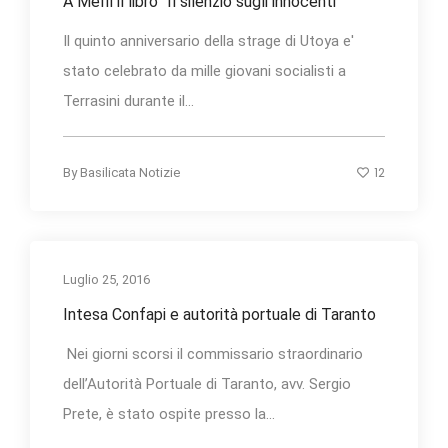
A Melfi il libro “Il silenzio sugli innocenti”
Il quinto anniversario della strage di Utoya e'
stato celebrato da mille giovani socialisti a
Terrasini durante il...
12
By
Basilicata Notizie
Luglio 25, 2016
Intesa Confapi e autorità portuale di Taranto
Nei giorni scorsi il commissario straordinario
dell’Autorità Portuale di Taranto, avv. Sergio
Prete, è stato ospite presso la...