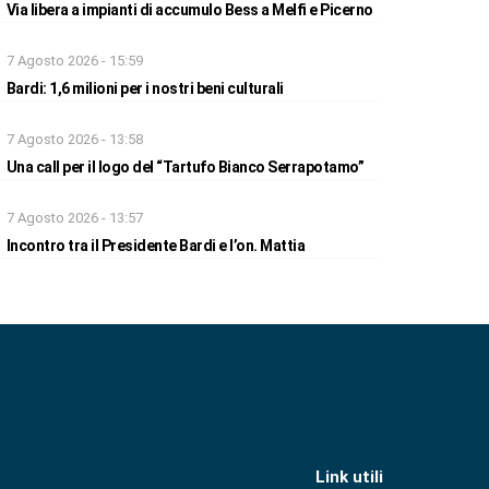
Via libera a impianti di accumulo Bess a Melfi e Picerno
7 Agosto 2026 - 15:59
Bardi: 1,6 milioni per i nostri beni culturali
7 Agosto 2026 - 13:58
Una call per il logo del “Tartufo Bianco Serrapotamo”
7 Agosto 2026 - 13:57
Incontro tra il Presidente Bardi e l’on. Mattia
Link utili