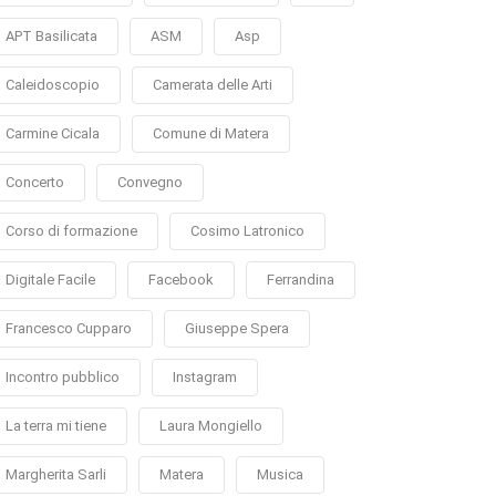
APT Basilicata
ASM
Asp
Caleidoscopio
Camerata delle Arti
Carmine Cicala
Comune di Matera
Concerto
Convegno
Corso di formazione
Cosimo Latronico
Digitale Facile
Facebook
Ferrandina
Francesco Cupparo
Giuseppe Spera
Incontro pubblico
Instagram
La terra mi tiene
Laura Mongiello
Margherita Sarli
Matera
Musica