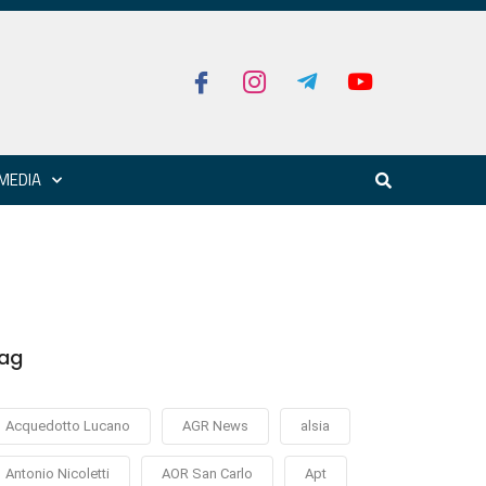
MEDIA
ag
Acquedotto Lucano
AGR News
alsia
Antonio Nicoletti
AOR San Carlo
Apt