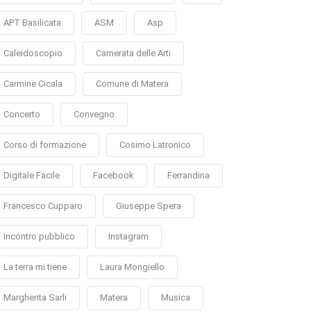
APT Basilicata
ASM
Asp
Caleidoscopio
Camerata delle Arti
Carmine Cicala
Comune di Matera
Concerto
Convegno
Corso di formazione
Cosimo Latronico
Digitale Facile
Facebook
Ferrandina
Francesco Cupparo
Giuseppe Spera
Incontro pubblico
Instagram
La terra mi tiene
Laura Mongiello
Margherita Sarli
Matera
Musica