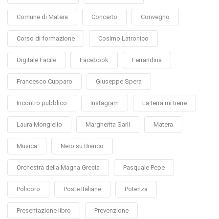
Comune di Matera
Concerto
Convegno
Corso di formazione
Cosimo Latronico
Digitale Facile
Facebook
Ferrandina
Francesco Cupparo
Giuseppe Spera
Incontro pubblico
Instagram
La terra mi tiene
Laura Mongiello
Margherita Sarli
Matera
Musica
Nero su Bianco
Orchestra della Magna Grecia
Pasquale Pepe
Policoro
Poste Italiane
Potenza
Presentazione libro
Prevenzione